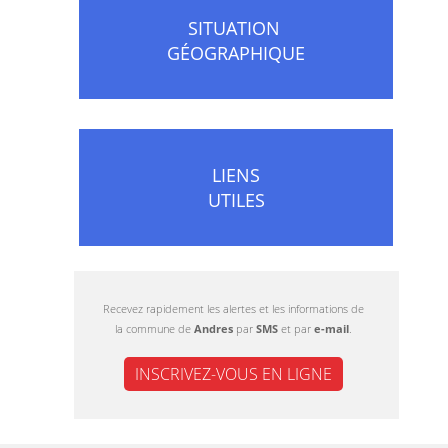
SITUATION
GÉOGRAPHIQUE
LIENS
UTILES
Recevez rapidement les alertes et les informations de
la commune de
Andres
par
SMS
et par
e-mail
.
INSCRIVEZ-VOUS EN LIGNE