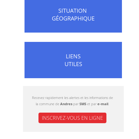
SITUATION
GÉOGRAPHIQUE
LIENS
UTILES
Recevez rapidement les alertes et les informations de
la commune de
Andres
par
SMS
et par
e-mail
.
INSCRIVEZ-VOUS EN LIGNE