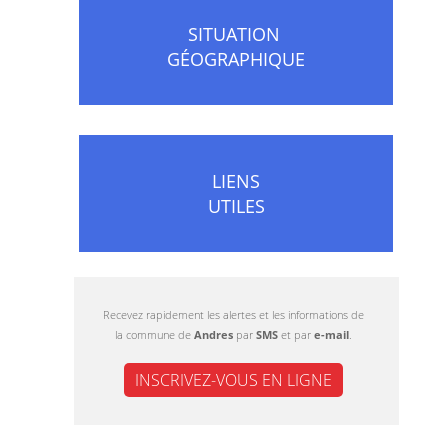
SITUATION
GÉOGRAPHIQUE
LIENS
UTILES
Recevez rapidement les alertes et les informations de
la commune de
Andres
par
SMS
et par
e-mail
.
INSCRIVEZ-VOUS EN LIGNE