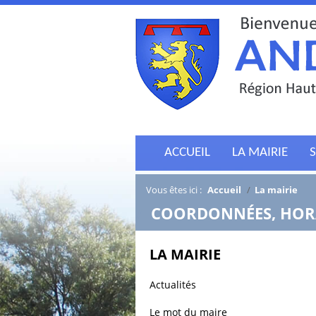
ACCUEIL
LA MAIRIE
S
Vous êtes ici :
Accueil
/
La mairie
/
COORDONNÉES, HORA
LA MAIRIE
Actualités
Le mot du maire