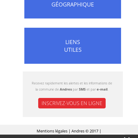
GÉOGRAPHIQUE
LIENS
UTILES
Recevez rapidement les alertes et les informations de
la commune de
Andres
par
SMS
et par
e-mail
.
INSCRIVEZ-VOUS EN LIGNE
Mentions légales
| Andres © 2017 |