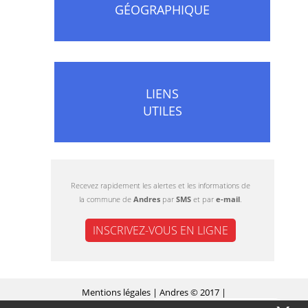
GÉOGRAPHIQUE
LIENS
UTILES
Recevez rapidement les alertes et les informations de
la commune de
Andres
par
SMS
et par
e-mail
.
INSCRIVEZ-VOUS EN LIGNE
Mentions légales
| Andres © 2017 |