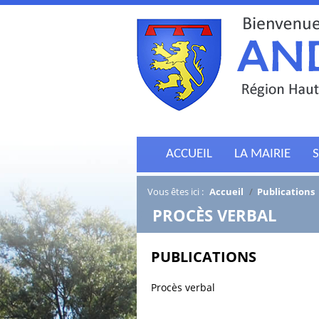
ACCUEIL
LA MAIRIE
S
Vous êtes ici :
Accueil
/
Publications
/
PROCÈS VERBAL
PUBLICATIONS
Procès verbal