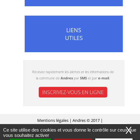
LIENS
UTILES
Recevez rapidement les alertes et les informations de
la commune de
Andres
par
SMS
et par
e-mail
.
INSCRIVEZ-VOUS EN LIGNE
Mentions légales
| Andres © 2017 |
X
Ce site utilise des cookies et vous donne le contrôle sur ceux que
MASQUER CE MESSAGE
Conception Citopia
-
Solution de site internet pour
vous souhaitez activer