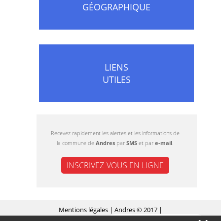
GÉOGRAPHIQUE
LIENS
UTILES
Recevez rapidement les alertes et les informations de
la commune de
Andres
par
SMS
et par
e-mail
.
INSCRIVEZ-VOUS EN LIGNE
Mentions légales
| Andres © 2017 |