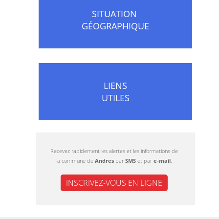
SITUATION
GÉOGRAPHIQUE
LIENS
UTILES
Recevez rapidement les alertes et les informations de
la commune de
Andres
par
SMS
et par
e-mail
.
INSCRIVEZ-VOUS EN LIGNE