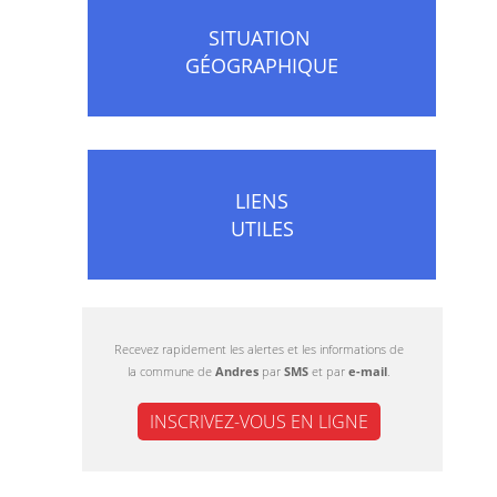
SITUATION
GÉOGRAPHIQUE
LIENS
UTILES
Recevez rapidement les alertes et les informations de
la commune de
Andres
par
SMS
et par
e-mail
.
INSCRIVEZ-VOUS EN LIGNE