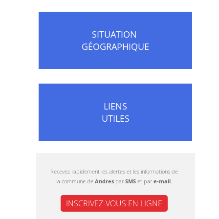
SITUATION
GÉOGRAPHIQUE
LIENS
UTILES
Recevez rapidement les alertes et les informations de
la commune de
Andres
par
SMS
et par
e-mail
.
INSCRIVEZ-VOUS EN LIGNE