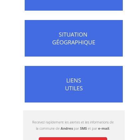
SITUATION
GÉOGRAPHIQUE
LIENS
UTILES
Recevez rapidement les alertes et les informations de
la commune de
Andres
par
SMS
et par
e-mail
.