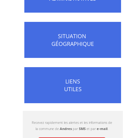
SITUATION
GÉOGRAPHIQUE
LIENS
UTILES
Recevez rapidement les alertes et les informations de
la commune de
Andres
par
SMS
et par
e-mail
.